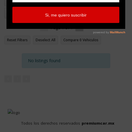
Page
1
of
1
Reset Filters
Deselect All
Compare
0
Vehiculos
No listings found
1
Todos los derechos reservados
premiumcar.mx