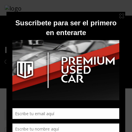
Inventario Autos
Conoce nuestra amplia variedad de autos
Tipo:
Auto
0
Vehiculos
Matching: