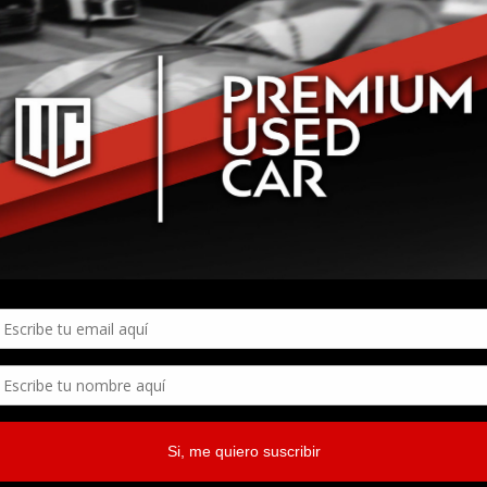
lit. Aenean commodo ligula eget dolor aenean massa. Cum
Warning
: Trying to access array o
stibulum Sodales Ante
/automotive/single-portfolio.php
on line
70
Portfolio: Singl