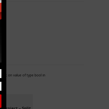
ffset on value of type bool in
e Project – Split