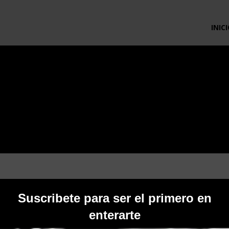
INIC
D