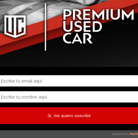
lit. Aenean commodo ligula eget dolor aenean massa. Cum
Nemo Voluptatem
Curabitur Malesiada 