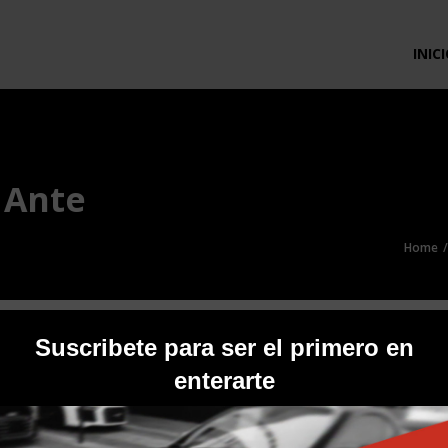
INIC
 Ante
Home
D