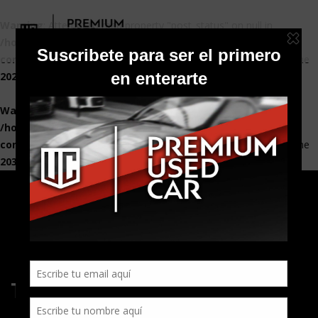
Warning
: Attempt to read property "post_status" on null in
/home/premiumc/public_html/wp-
content/plugins/elementor/core/base/document.php
on line
2021
Warning
: Attempt to read property "post_status" on null in
/home/premiumc/public_html/wp-
content/plugins/elementor/core/base/document.php
on line
2030
Tienda